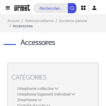
Allez au contenu
Accueil
/
Vidéosurveillance
/
Ancienne gamme
/
Accessoires
Accessoires
CATÉGORIES
Interphonie collective
Interphonie logement Individuel
Smarthome
Contrôle d’accès