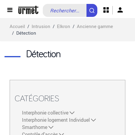
Allez au contenu
Accueil
/
Intrusion
/
Elkron
/
Ancienne gamme
/
Détection
Détection
CATÉGORIES
Interphonie collective
Interphonie logement Individuel
Smarthome
Contrôle d’accès