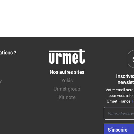
ations ?
Nos autres sites
Inscrive
Yokis
ns
newslet
Urmet group
Votre email sera
pour vous infor
Kit note
Urmet France.
S'inscrire