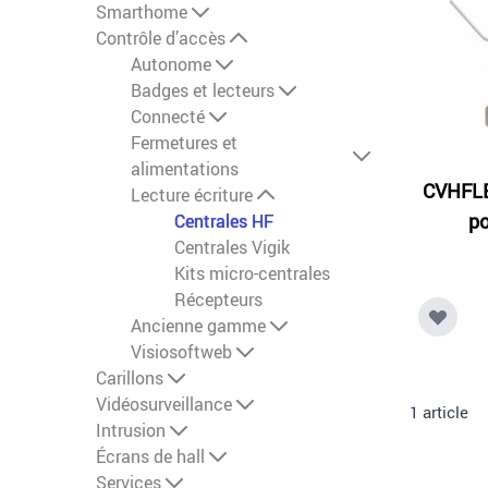
Smarthome
Contrôle d’accès
Autonome
Badges et lecteurs
Connecté
Fermetures et
alimentations
CVHFLE 
Lecture écriture
po
Centrales HF
Centrales Vigik
Kits micro-centrales
Récepteurs
Ancienne gamme
Visiosoftweb
Carillons
Vidéosurveillance
1
article
Intrusion
Écrans de hall
Services