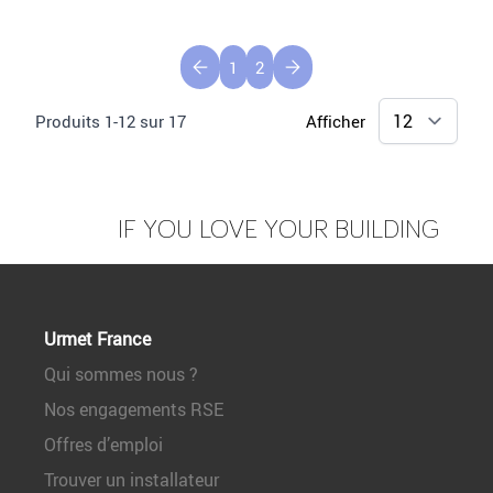
1
2
Produits
1
-
12
sur
17
Afficher
IF YOU LOVE YOUR BUILDING
Urmet France
Qui sommes nous ?
Nos engagements RSE
Offres d’emploi
Trouver un installateur