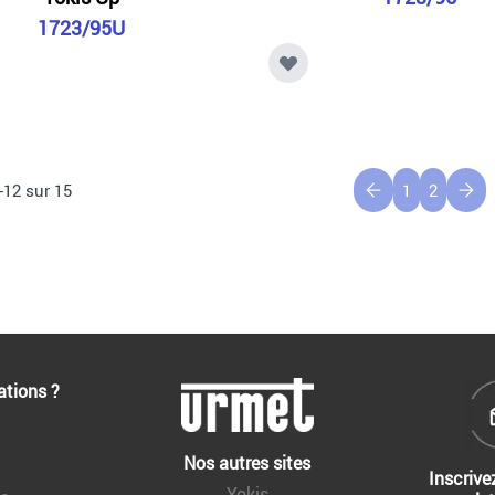
1723/95U
-
12
sur
15
1
2
ations ?
Nos autres sites
Inscrive
Yokis