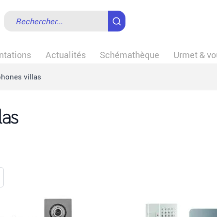
tations
Actualités
Schémathèque
Urmet & vo
phones villas
las