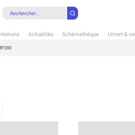
tations
Actualités
Schémathèque
Urmet & vo
P200