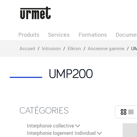
Allez au contenu
Produits
Services
Formations
Documen
Accueil
/
Intrusion
/
Elkron
/
Ancienne gamme
/
UM
UMP200
CATÉGORIES
Interphonie collective
Interphonie logement Individuel