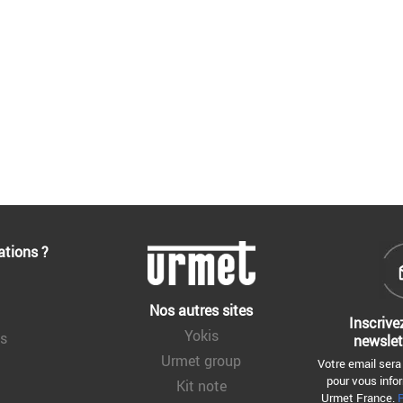
ations ?
Nos autres sites
Inscrive
Yokis
ns
newslet
Urmet group
Votre email sera
pour vous infor
Kit note
Urmet France.