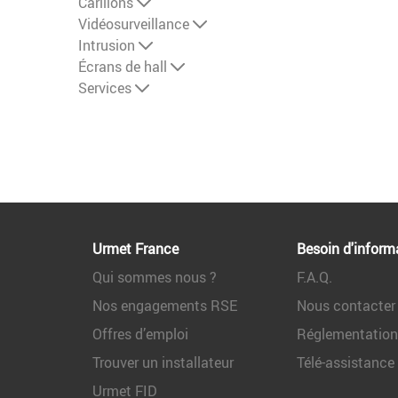
Carillons
Vidéosurveillance
Intrusion
Écrans de hall
Services
Urmet France
Besoin d'inform
Qui sommes nous ?
F.A.Q.
Nos engagements RSE
Nous contacter
Offres d’emploi
Réglementatio
Trouver un installateur
Télé-assistance
Urmet FID