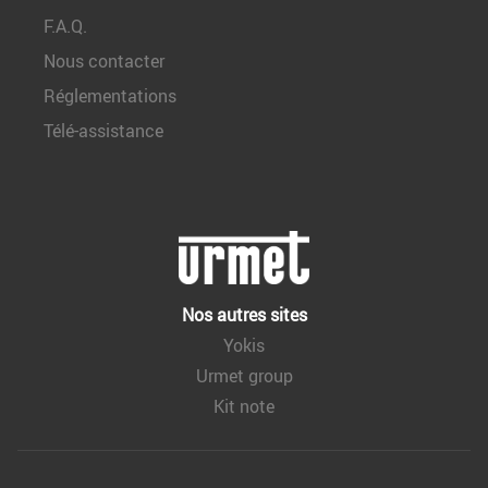
F.A.Q.
Nous contacter
Réglementations
Télé-assistance
Nos autres sites
Yokis
Urmet group
Kit note