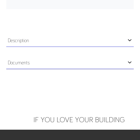
Description
KT3040PLUS - KIT SECURITY PLUS composé de :
1 x MP3040 Centrale MP3040 jusqu’à 40 points
Documents
1 x KP3000D-P Clavier avec lecteur de proximité
intégré
2 x UDK70 Clé de proximité technologie Mifare
Notice
1 x HP3000-B Sirène bus HP3000-B
2 x DT12 Détecteur double technologie 9,9 GHz
1 x USB3000 Câble USB type A/B pour faciliter la
CCTP
programmation
IF YOU LOVE YOUR BUILDING
Prévoir Batteries obligatoires (non incluses) :
- UPS1270GB (non incluse) pour le fonctionnement