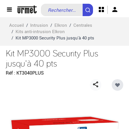
Allez au contenu
Accueil
/
Intrusion
/
Elkron
/
Centrales
/
Kits anti-intrusion Elkron
/
Kit MP3000 Security Plus jusqu'à 40 pts
Kit MP3000 Security Plus
jusqu'à 40 pts
Réf
KT3040PLUS
Share
button