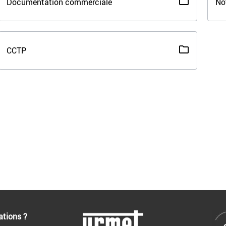
Documentation commerciale
No
CCTP
ations ?