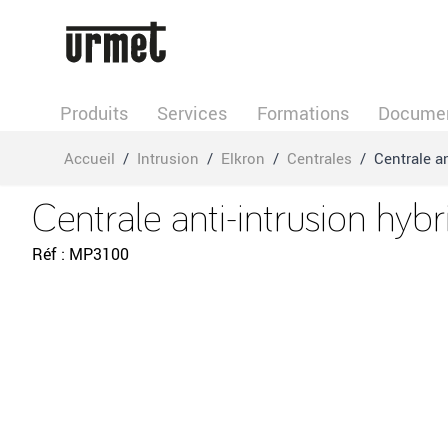
Allez au contenu
Produits
Services
Formations
Documen
Accueil
/
Intrusion
/
Elkron
/
Centrales
/
Centrale a
Centrale anti-intrusion hyb
Réf
MP3100