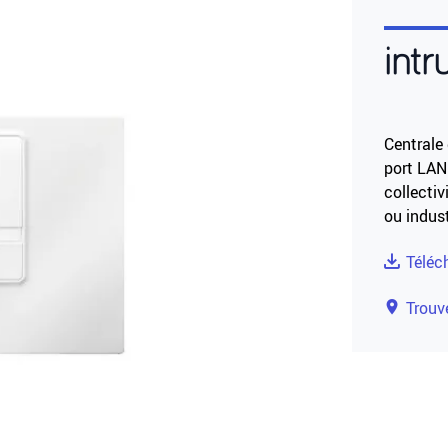
intr
Centrale 
port LAN 
collectiv
ou indust
Téléc
Trouve