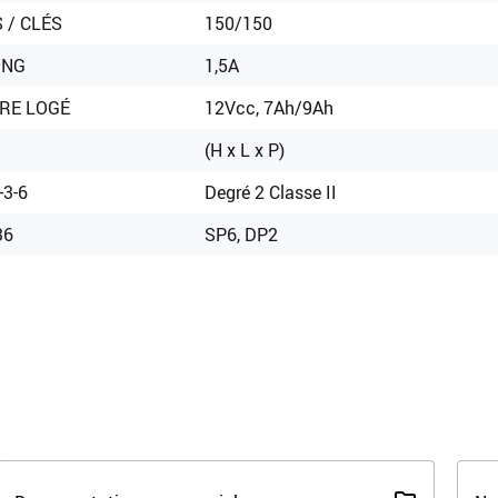
 / CLÉS
150/150
ING
1,5A
RE LOGÉ
12Vcc, 7Ah/9Ah
(H x L x P)
3-6
Degré 2 Classe II
36
SP6, DP2