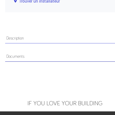
Trouver un installateur
Description
- Renvoi les appels de votre vidéoportier sur vos Smartpho
- Fonctionne avec l’application gratuite Androïd ou Ios “U
Documents
- Il prend la place d’un moniteur de l’installation. Maxi 3 m
transfert d’appel.
- Appel vers 4 Smartphones maximum.
Schéma standard
Documentation
- Connexion à la box de l’appartement en Wifi ou par câbl
- Alimenté par le bus 2 Voice.
- Interface Ethernet : 10/100 Mbps.
Notice
- Wifi 2,4 GHz (conforme à IEEE 802.11 b/g/n) avec antenn
- Absorption maximale : 200 mA.
IF YOU LOVE YOUR BUILDING
- Puissance absorbée en fonctionnement : 6 W maximum.
- Nombre de modules par colonne :