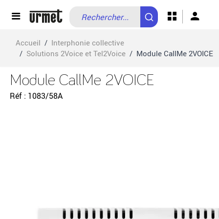
Allez au contenu
Accueil
/
Interphonie collective
/
Solutions 2Voice et Tel2Voice
/
Module CallMe 2VOICE
Module CallMe 2VOICE
Réf
1083/58A