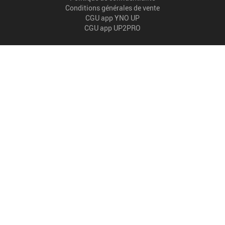
Conditions générales de vente
CGU app YNO UP
CGU app UP2PRO