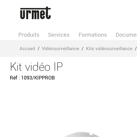
Allez au contenu
Produits
Services
Formations
Documen
Accueil
/
Vidéosurveillance
/
Kits vidéosurveillance
/
Kit vidéo IP
Réf
1093/KIPPROB