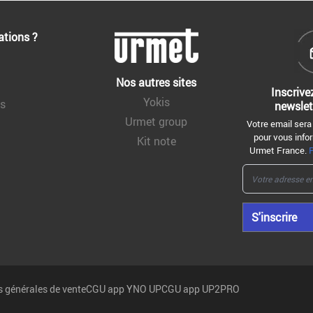
ations ?
Nos autres sites
Inscrive
Yokis
ns
newslet
Urmet group
Votre email sera
pour vous infor
Kit note
Urmet France.
S'inscrire
 générales de vente
CGU app YNO UP
CGU app UP2PRO