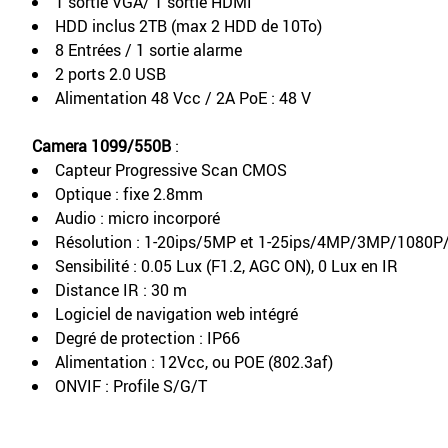
1 sortie VGA/ 1 sortie HDMI
HDD inclus 2TB (max 2 HDD de 10To)
8 Entrées / 1 sortie alarme
2 ports 2.0 USB
Alimentation 48 Vcc / 2A PoE : 48 V
Camera 1099/550B
:
Capteur Progressive Scan CMOS
Optique : fixe 2.8mm
Audio : micro incorporé
Résolution : 1-20ips/5MP et 1-25ips/4MP/3MP/1080P
Sensibilité : 0.05 Lux (F1.2, AGC ON), 0 Lux en IR
Distance IR : 30 m
Logiciel de navigation web intégré
Degré de protection : IP66
Alimentation : 12Vcc, ou POE (802.3af)
ONVIF : Profile S/G/T