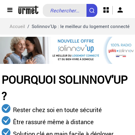
Allez au contenu
Accueil
/
Solinnov'Up : le meilleur du logement connecté
POURQUOI SOLINNOV'UP
?
Rester chez soi en toute sécurité
Être rassuré même à distance
Solution clé en main facile à déployer