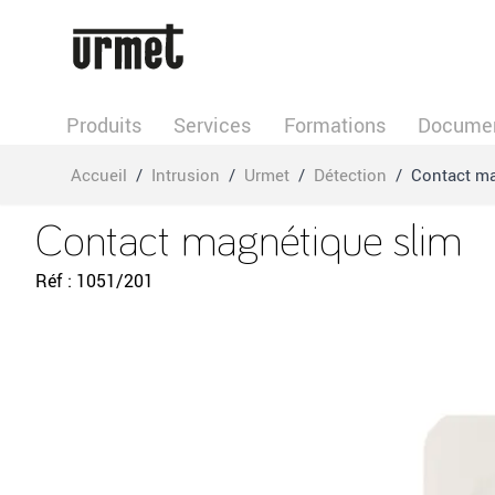
Allez au contenu
Produits
Services
Formations
Documen
Accueil
/
Intrusion
/
Urmet
/
Détection
/
Contact ma
Contact magnétique slim
Réf
1051/201