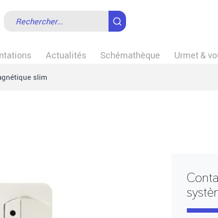
tations
Actualités
Schémathèque
Urmet & vo
gnétique slim
Conta
syst