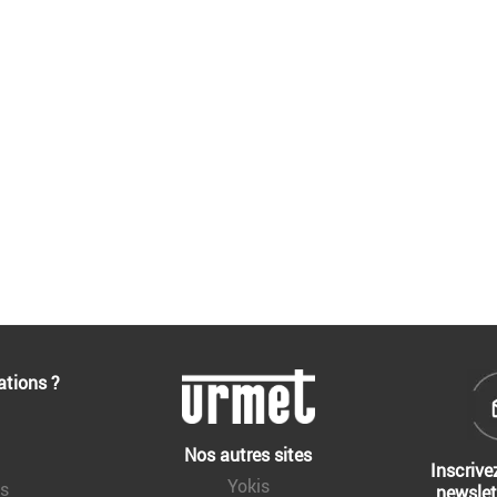
ations ?
Nos autres sites
Inscrive
Yokis
ns
newslet