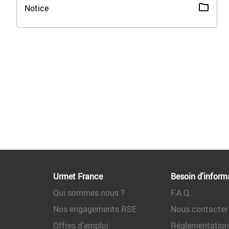
Notice
Urmet France
Besoin d'inform
Qui sommes nous ?
F.A.Q.
Nos engagements RSE
Nous contacter
Offres d’emploi
Réglementatio