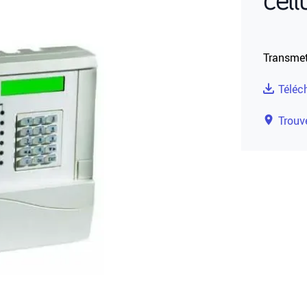
Transmett
Téléc
Trouve