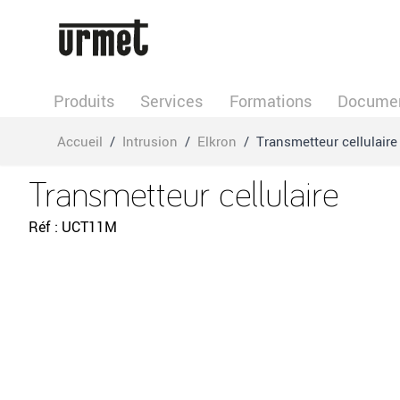
Allez au contenu
Produits
Services
Formations
Documen
Accueil
/
Intrusion
/
Elkron
/
Transmetteur cellulaire
Transmetteur cellulaire
Réf
UCT11M