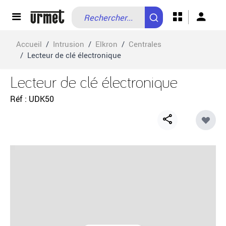
Allez au contenu
Accueil
/
Intrusion
/
Elkron
/
Centrales
/
Lecteur de clé électronique
Lecteur de clé électronique
Réf
UDK50
Share
button