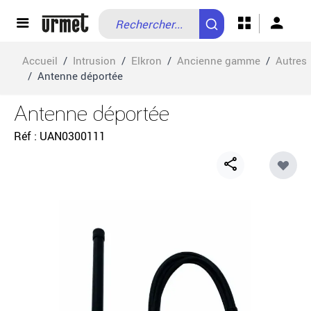
Allez au contenu
Accueil
/
Intrusion
/
Elkron
/
Ancienne gamme
/
Autres
/
Antenne déportée
Antenne déportée
Réf
UAN0300111
Share
button