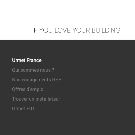
Caractéristiques
Antenne déportée pour module GSM UIMG500.
IF YOU LOVE YOUR BUILDING
Livrée avec bride et 5 mètres de câble.
Urmet France
Qui sommes nous ?
Nos engagements RSE
Offres d’emploi
Trouver un installateur
Urmet FID