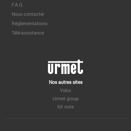
F.A.Q.
Nous contacter
Réglementations
Télé-assistance
Nos autres sites
Yokis
Urmet group
Kit note