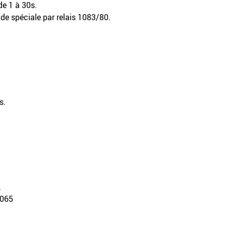
e 1 à 30s.
e spéciale par relais 1083/80.
s.
.
0065