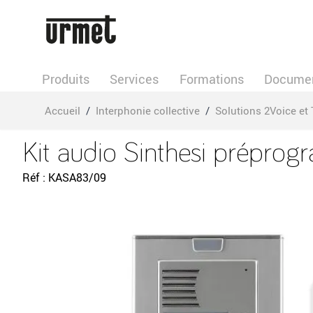
Allez au contenu
Produits
Services
Formations
Documen
Accueil
/
Interphonie collective
/
Solutions 2Voice et 
Kit audio Sinthesi prépr
Réf
KASA83/09