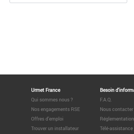
Urmet France
Besoin d'inform
Qui sommes nous ?
F.A.Q.
Nos engagements RSE
Nous contacter
Offres d’emploi
Réglementatio
Trouver un installateur
Télé-assistance