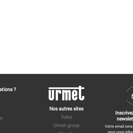
ations ?
Nos autres sites
Inscrive
Yokis
ns
newslet
Urmet group
Votre email sera
pour vous infor