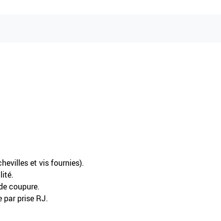
evilles et vis fournies).
ité.
 de coupure.
 par prise RJ.