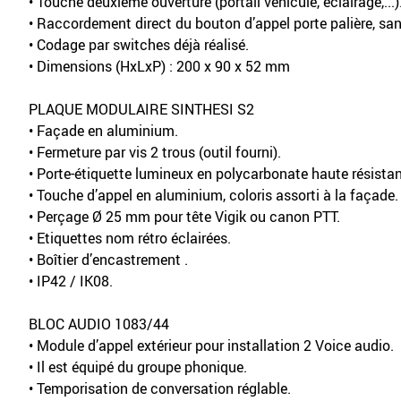
• Touche deuxième ouverture (portail véhicule, éclairage,...)
• Raccordement direct du bouton d’appel porte palière, san
• Codage par switches déjà réalisé.
• Dimensions (HxLxP) : 200 x 90 x 52 mm
PLAQUE MODULAIRE SINTHESI S2
• Façade en aluminium.
• Fermeture par vis 2 trous (outil fourni).
• Porte-étiquette lumineux en polycarbonate haute résista
• Touche d’appel en aluminium, coloris assorti à la façade.
• Perçage Ø 25 mm pour tête Vigik ou canon PTT.
• Etiquettes nom rétro éclairées.
• Boîtier d’encastrement .
• IP42 / IK08.
BLOC AUDIO 1083/44
• Module d’appel extérieur pour installation 2 Voice audio.
• Il est équipé du groupe phonique.
• Temporisation de conversation réglable.