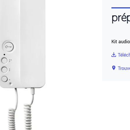
pré
Kit audi
Téléc
Trouve