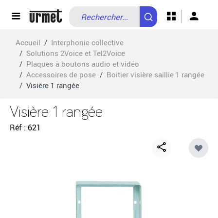
Allez au contenu
Accueil
/
Interphonie collective
/
Solutions 2Voice et Tel2Voice
/
Plaques à boutons audio et vidéo
/
Accessoires de pose
/
Boitier visière saillie 1 rangée
/
Visière 1 rangée
Visière 1 rangée
Réf
621
Share
button