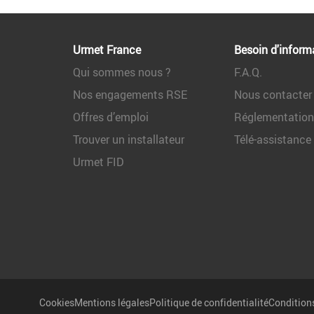
Urmet France
Besoin d'inform
Qui sommes nous ?
F.A.Q.
Nos engagements RSE
Nous contacter
Offres d’emploi
Réglementatio
Trouver un installateur
Télé-assistance
Urmet FID
Cookies
Mentions légales
Politique de confidentialité
Conditions