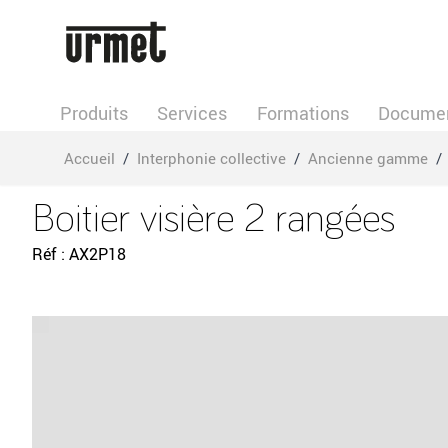
Allez au contenu
Produits
Services
Formations
Documen
Accueil
/
Interphonie collective
/
Ancienne gamme
/
Boitier visière 2 rangées
Réf
AX2P18