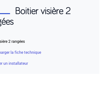
Boitier visière 2
gées
isière 2 rangées
harger la fiche technique
r un installateur