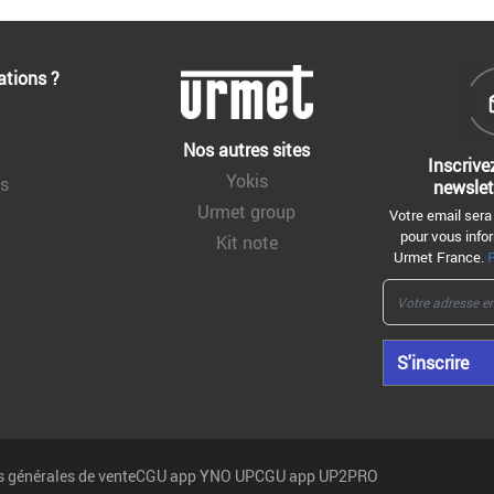
ations ?
Nos autres sites
Inscrive
Yokis
ns
newslet
Urmet group
Votre email sera
pour vous infor
Kit note
Urmet France.
S'inscrire
 générales de vente
CGU app YNO UP
CGU app UP2PRO