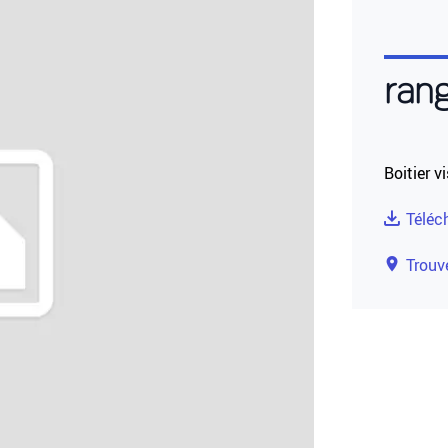
ran
Boitier v
Téléc
Trouve