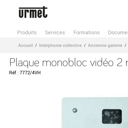
Allez au contenu
Produits
Services
Formations
Documen
Accueil
/
Interphonie collective
/
Ancienne gamme
/
Plaque monobloc vidéo 2 
Réf
7772/4VH