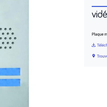
vid
Plaque m
Téléc
Trouve