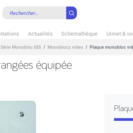
tations
Actualités
Schémathèque
Urmet & vo
Série Monobloc 655
/
Monoblocs video
/
Plaque monobloc vid
rangées équipée
Plaqu