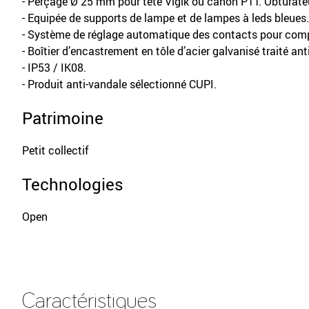
- Perçage Ø 25 mm pour tête Vigik ou canon PTT. Obturateu
- Equipée de supports de lampe et de lampes à leds bleues.
- Système de réglage automatique des contacts pour comp
- Boîtier d’encastrement en tôle d’acier galvanisé traité ant
- IP53 / IK08.
- Produit anti-vandale sélectionné CUPI.
Patrimoine
Petit collectif
Technologies
Open
Caractéristiques