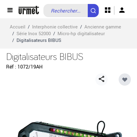
Allez au contenu
Accueil
/
Interphonie collective
/
Ancienne gamme
/
Série Inox 52000
/
Micro-hp digitalisateur
/
Digitalisateurs BIBUS
Digitalisateurs BIBUS
Réf
1072/19AH
Share
button