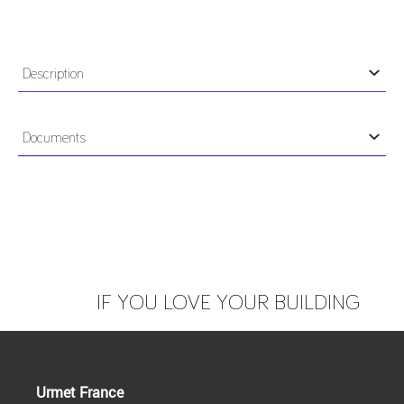
Description
L'interface IMG500-4G se fixe sur la partie arrière de
la carte mère des centrales MP500/8 et MP500/16.
Documents
Ce module permet de connecter les centrales de la
gamme MP500 à un réseau téléphonique 4G pour
envoyer des signalisations d’alarme, recevoir des
Notice
commandes à distance et la programmation à
distance.
Caractéristiques générales :
Tensione nominale d'alimentation : 13,8 Vcc
IF YOU LOVE YOUR BUILDING
Courant nominal absorbé à 12 Vcc : 58 mA
Bande de fréquence 4G-LTE-FDD : B1 B3 B7 B8 B20
B28
Puissance de sortie (Max) – 4G-LTE-FDD : 23.41 dBm
Urmet France