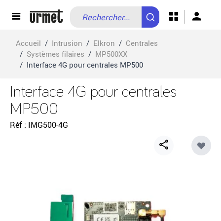
Allez au contenu
Accueil
/
Intrusion
/
Elkron
/
Centrales
/
Systèmes filaires
/
MP500XX
/
Interface 4G pour centrales MP500
Interface 4G pour centrales
MP500
Réf
IMG500-4G
Share
button