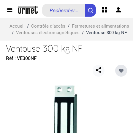
Allez au contenu
Accueil
/
Contrôle d’accès
/
Fermetures et alimentations
/
Ventouses électromagnétiques
/
Ventouse 300 kg NF
Ventouse 300 kg NF
Réf
VE300NF
Share
button