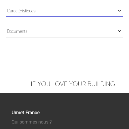
• Dimensions ventouse (HxLxP) : 231 x 38 x 29 mm.
Caractéristiques
• Dimensions contre-plaque (HxLxP) : 185 x 38 x 12
mm.
POIDS
1,95kg
Documents
Notice
IF YOU LOVE YOUR BUILDING
Urmet France
Qui sommes nous ?