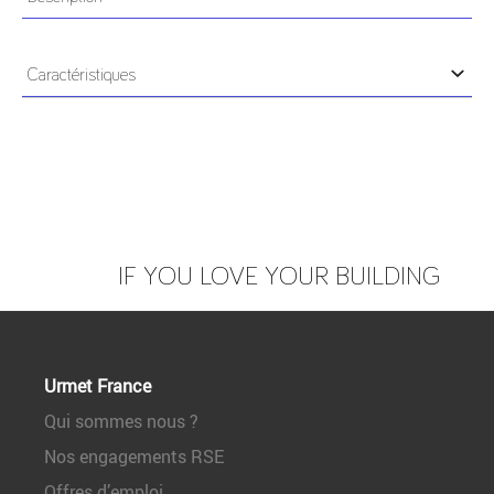
• Equerre en L pour montage de la ventouse sur le
bati de la porte.
Caractéristiques
• Réglage de la position de la ventouse par rapport à
la contre-plaque.
POIDS
0,55kg
FORCE
500 kg
DIMENSIONS EN MM
266 x 73 x 45 x
(HXLXPXÉP.)
7
IF YOU LOVE YOUR BUILDING
Urmet France
Qui sommes nous ?
Nos engagements RSE
Offres d’emploi