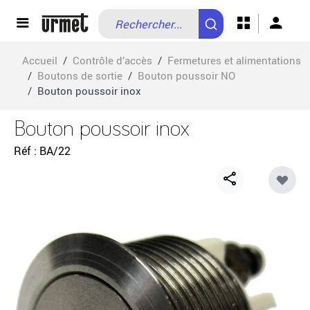
Allez au contenu
Accueil
/
Contrôle d’accès
/
Fermetures et alimentations
/
Boutons de sortie
/
Bouton poussoir NO
/
Bouton poussoir inox
Bouton poussoir inox
Réf
BA/22
Share
button