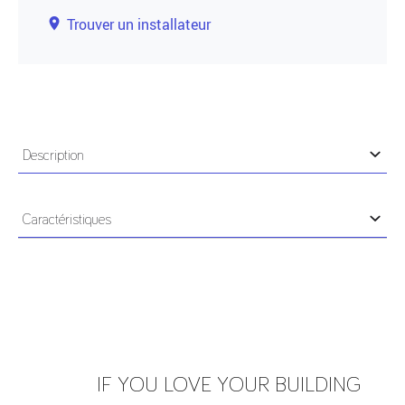
Trouver un installateur
Description
Clavier connecté avec perçage PTT/VIGIK
permettant le changement de code à distance et en
Caractéristiques
temps réel.
COULEUR
CHAMPAGNE
Il se comporte comme un lecteur traditionnel. Il
transmet les codes paramétrés depuis le logiciel
Internet sécurisé VisiosoftWeb à la centrale de
contrôle d’accès qui autorisera ou pas l’accès.
Il est compatible avec les sites IP, GPRS et 3G/4G.
IF YOU LOVE YOUR BUILDING