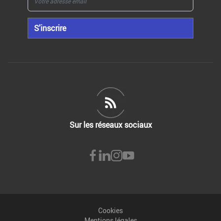
Pour version Anthracite : réf. VZA20
Pour version Champagne : réf. VZC20
S'inscrire
Pour version Gris: réf. VZG20
Plaques de propreté (non inclus) :
Pour version Anthracite : réf. PPCEZA54
Pour version Champagne : réf. PPCEZC54
Pour version Gris: réf. PPCEZG54
Sur les réseaux sociaux
Cookies
Mentions légales