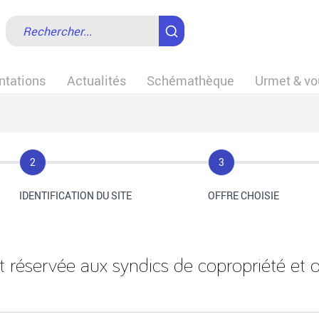
tations
Actualités
Schémathèque
Urmet & vo
Step
Step
2
3
IDENTIFICATION DU SITE
OFFRE CHOISIE
t réservée aux syndics de copropriété et o