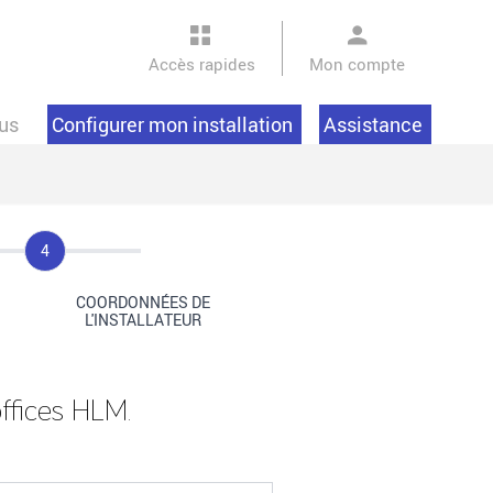
Accès rapides
Mon compte
us
Configurer mon installation
Assistance
Step
4
COORDONNÉES DE
L'INSTALLATEUR
ffices HLM.