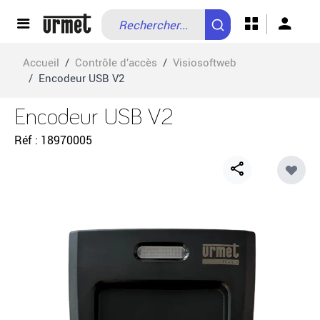
Allez au contenu
Accueil
/
Contrôle d’accès
/
Visiosoftweb
/
Encodeur USB V2
Encodeur USB V2
Réf
18970005
Share
button