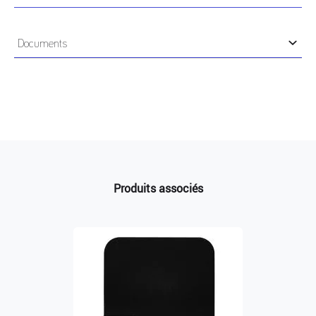
L'encodeur de badges Urmet est un outil
incontournable pour la programmation de vos
Documents
badges et télécommandes !
Doté d'un design noir élégant et épuré, cet encodeur
Notice
allie style et efficacité.
Ses voyants de retour d'état intuitifs permettent une
programmation rapide et efficace de vos badges.
Compatibles pour la programmation :
Produits associés
- Des badges sécurisés MEMOPLUS
- Des badges MEMOPROX
- Des télécommandes BIP4BPLUS, MEMOBIP4B,
MEMOBIP4B433 et BIP2B
- Des clés Bricard
- Des clés Vachette (télécommande trio non
compatible)